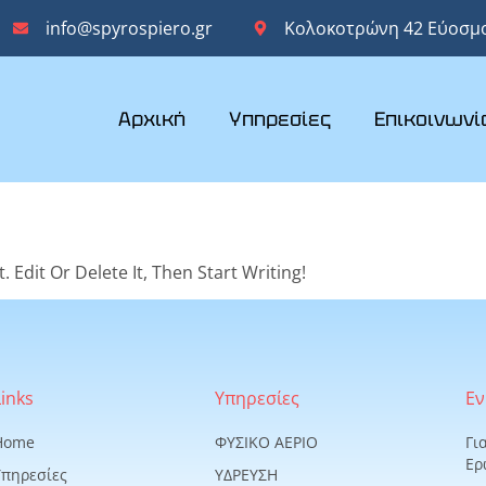
info@spyrospiero.gr
Κολοκοτρώνη 42 Εύοσμο
Αρχική
Υπηρεσίες
Επικοινωνί
 Edit Or Delete It, Then Start Writing!
Links
Υπηρεσίες
Ε
Home
ΦΥΣΙΚΟ ΑΕΡΙΟ
Γι
Ερ
Υπηρεσίες
ΥΔΡΕΥΣΗ