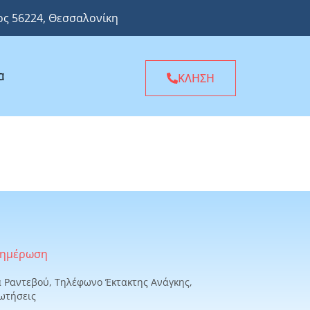
ς 56224, Θεσσαλονίκη
α
ΚΛΗΣΗ
νημέρωση
α Ραντεβού, Τηλέφωνο Έκτακτης Ανάγκης,
ωτήσεις